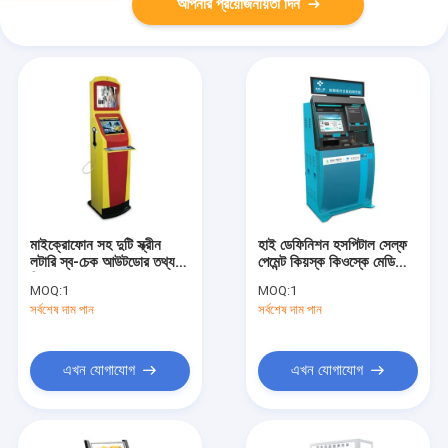
আপনার প্রয়োজনীয়তা দিন
মাইক্রোফোন সহ দুটি স্ক্রীন
হাই ডেফিনিশন হসপিটাল সেল্ফ
লটারি স্ব-চেক আউটডোর তথ্য
পেমেন্ট কিয়স্ক কিওস্কে মেডিকেল
কিয়স্ক৷
চেক
MOQ:
1
MOQ:
1
সর্বশেষ দাম পান
সর্বশেষ দাম পান
এখন যোগাযোগ
এখন যোগাযোগ