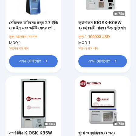
কারখানা পরিদর্শন
গুণমান নিয়ন্ত্রণ
মেডিকেল অফিসের জন্য 27 ইঞ্চি
ক্যাশলেস KIOSK-K06W
চেক ইন এবং আউট সেল্ফ পেমেন্ট
ব্যবহারকারী-বান্ধব উচ্চ বুদ্ধিমান
আমাদের সাথে যোগাযোগ
কিয়স্ক
মূল্য:
আলোচনা সাপেক্ষ
মূল্য:
1-100000 USD
MOQ:
1
MOQ:
1
খবর
সর্বশেষ দাম পান
সর্বশেষ দাম পান
একটি উদ্ধৃতি অনুরোধ করুন
এখন যোগাযোগ
এখন যোগাযোগ
ভেন্ডিং মেশিন কিয়স্ক
স্ব-সেবা কিয়স্ক
এটিএম ক্যাশ মেশিন
নগদ জমা মেশিন
নগদবিহীন KIOSK-K35W
খুচরা ও ব্যাঙ্কিংয়ের জন্য