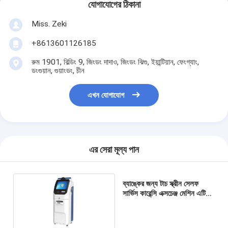
যোগাযোগের ঠিকানা
Miss. Zeki
+8613601126185
রুম 1901, বিল্ডিং 9, জিংডং দাদাও, জিংডং ঝিগু, ইয়ান্টিয়ান, ফেংগ্যাং,
ডংগুয়ান, গুয়াংডং, চীন
এখন যোগাযোগ
এর সেরা মূল্য পান
ব্যাঙ্কের জন্য টাচ স্ক্রীন সেলফ
সার্ভিস কারেন্সি এক্সচেঞ্জ মেশিন এটিএম
মেশিন