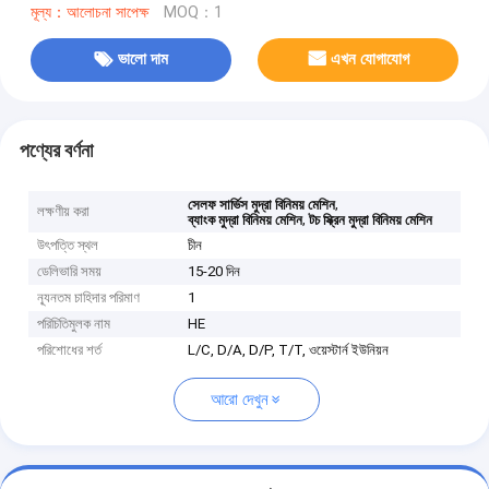
মূল্য：আলোচনা সাপেক্ষ
MOQ：1
ভালো দাম
এখন যোগাযোগ
পণ্যের বর্ণনা
,
সেলফ সার্ভিস মুদ্রা বিনিময় মেশিন
লক্ষণীয় করা
,
ব্যাংক মুদ্রা বিনিময় মেশিন
টচ স্ক্রিন মুদ্রা বিনিময় মেশিন
উৎপত্তি স্থল
চীন
ডেলিভারি সময়
15-20 দিন
ন্যূনতম চাহিদার পরিমাণ
1
পরিচিতিমুলক নাম
HE
পরিশোধের শর্ত
L/C, D/A, D/P, T/T, ওয়েস্টার্ন ইউনিয়ন
আরো দেখুন